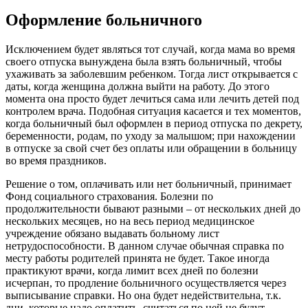
Оформление больничного
Исключением будет являться тот случай, когда мама во время
своего отпуска вынуждена была взять больничный, чтобы
ухаживать за заболевшим ребенком. Тогда лист открывается с
даты, когда женщина должна выйти на работу. До этого
момента она просто будет лечиться сама или лечить детей под
контролем врача. Подобная ситуация касается и тех моментов,
когда больничный был оформлен в период отпуска по декрету,
беременности, родам, по уходу за малышом; при нахождении
в отпуске за свой счет без оплаты или обращении в больницу
во время праздников.
Решение о том, оплачивать или нет больничный, принимает
Фонд социального страхования. Болезни по
продолжительности бывают разными – от нескольких дней до
нескольких месяцев, но на весь период медицинское
учреждение обязано выдавать больному лист
нетрудоспособности. В данном случае обычная справка по
месту работы родителей принята не будет. Такое иногда
практикуют врачи, когда лимит всех дней по болезни
исчерпан, то продление больничного осуществляется через
выписывание справки. Но она будет недействительна, т.к.
дни, которые надо оплатить, считаться по ней не будут.