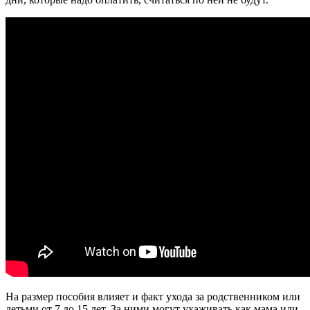
На размер пособия влияет и факт ухода за родственником или
детьми от 7 до 15 лет. За ними могут ухаживать как мама или