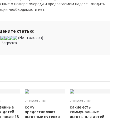
данные о номере очереди и предлагаемом наделе. Вводить
ации необходимости нет.
цените статью:
(Нет голосов)
Загрузка...
6
25 июля 2016
28 июля 2016
твенные
Кому
Какие есть
я детей
предоставляют
коммунальные
 после 18
льготные путевки
льготы для детей