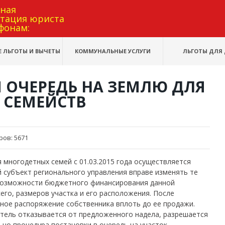
тная
ьтация юриста
фонам:
 ЛЬГОТЫ И ВЫЧЕТЫ
КОММУНАЛЬНЫЕ УСЛУГИ
ЛЬГОТЫ ДЛЯ 
 ОЧЕРЕДЬ НА ЗЕМЛЮ ДЛЯ
 СЕМЕЙСТВ
ров:
5671
 многодетных семей с 01.03.2015 года осуществляется
 субъект регионального управления вправе изменять те
 возможности бюджетного финансирования данной
сего, размеров участка и его расположения. После
ное распоряжение собственника вплоть до ее продажи.
итель отказывается от предложенного надела, разрешается
 но процедура постановки в очередь на участок