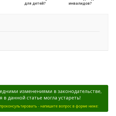
для детей?
инвалидов?
следними изменениями в законодательстве,
в данной статье могла устареть!
проконсультировать - напишите вопрос в форме ниже: