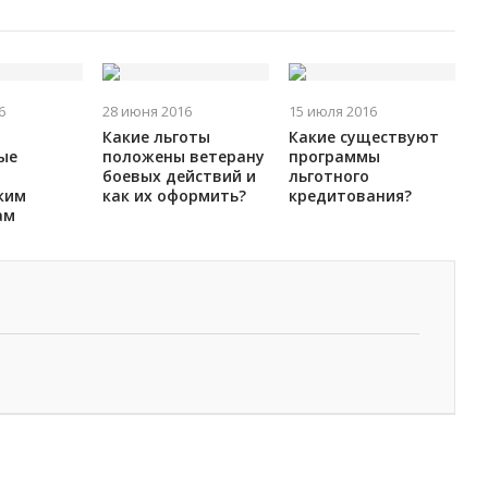
6
28 июня 2016
15 июля 2016
Какие льготы
Какие существуют
ые
положены ветерану
программы
боевых действий и
льготного
ким
как их оформить?
кредитования?
ам