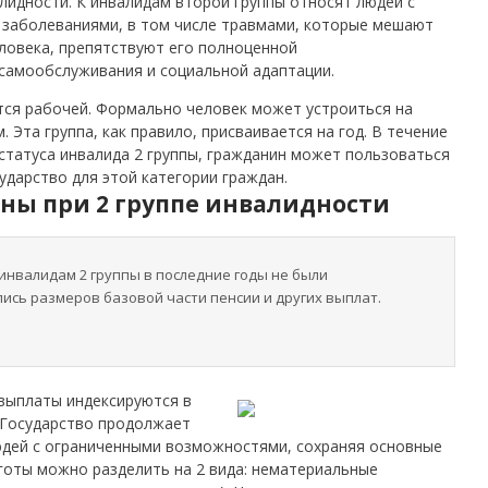
алидности. К инвалидам второй группы относят людей с
заболеваниями, в том числе травмами, которые мешают
ловека, препятствуют его полноценной
самообслуживания и социальной адаптации.
тся рабочей. Формально человек может устроиться на
. Эта группа, как правило, присваивается на год. В течение
статуса инвалида 2 группы, гражданин может пользоваться
ударство для этой категории граждан.
ны при 2 группе инвалидности
инвалидам 2 группы в последние годы не были
ись размеров базовой части пенсии и других выплат.
 выплаты индексируются в
 Государство продолжает
юдей с ограниченными возможностями, сохраняя основные
ьготы можно разделить на 2 вида: нематериальные