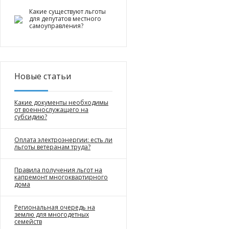
Какие существуют льготы
для депутатов местного
самоуправления?
Новые статьи
Какие документы необходимы
от военнослужащего на
субсидию?
Оплата электроэнергии: есть ли
льготы ветеранам труда?
Правила получения льгот на
капремонт многоквартирного
дома
Региональная очередь на
землю для многодетных
семейств