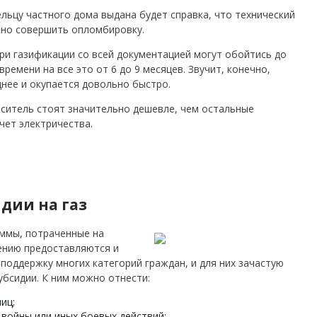
ельцу частного дома выдана будет справка, что технический
жно совершить опломбировку.
ри газификации со всей документацией могут обойтись до
времени на все это от 6 до 9 месяцев. Звучит, конечно,
днее и окупается довольно быстро.
оситель стоят значительно дешевле, чем остальные
чет электричества.
дии на газ
уммы, потраченные на
ению предоставляются и
поддержку многих категорий граждан, и для них зачастую
убсидии. К ним можно отнести:
иц;
войны или иных боевых действий;