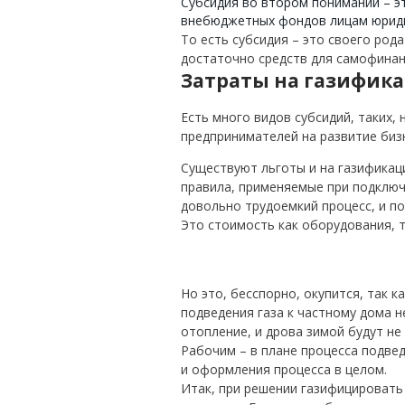
Субсидия во втором понимании – э
внебюджетных фондов лицам юриди
То есть субсидия – это своего род
достаточно средств для самофинан
Затраты на газифик
Есть много видов субсидий, таких, 
предпринимателей на развитие бизн
Существуют льготы и на газификац
правила, применяемые при подключе
довольно трудоемкий процесс, и п
Это стоимость как оборудования, т
Но это, бесспорно, окупится, так к
подведения газа к частному дома н
отопление, и дрова зимой будут не
Рабочим – в плане процесса подвед
и оформления процесса в целом.
Итак, при решении газифицировать