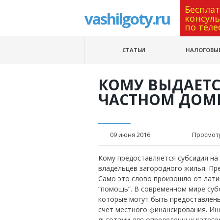
Беспла
vashilgoty.ru
консул
по теле
СТАТЬИ
НАЛОГОВЫЕ
КОМУ ВЫДАЕТС
ЧАСТНОМ ДОМ
09 июня 2016
Просмот
Кому предоставляется субсидия на 
владельцев загородного жилья. Пр
Само это слово произошло от латин
“помощь”. В современном мире суб
которые могут быть предоставлены
счет местного финансирования. Ин
льготами для определенных катего