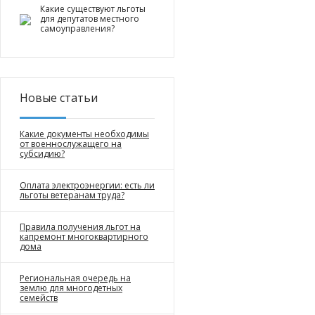
Какие существуют льготы
для депутатов местного
самоуправления?
Новые статьи
Какие документы необходимы
от военнослужащего на
субсидию?
Оплата электроэнергии: есть ли
льготы ветеранам труда?
Правила получения льгот на
капремонт многоквартирного
дома
Региональная очередь на
землю для многодетных
семейств