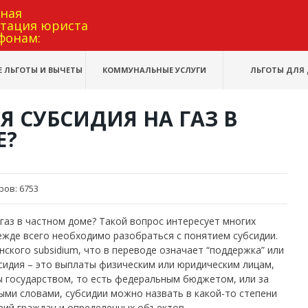
тная
ьтация юриста
фонам:
 ЛЬГОТЫ И ВЫЧЕТЫ
КОММУНАЛЬНЫЕ УСЛУГИ
ЛЬГОТЫ ДЛЯ 
Я СУБСИДИЯ НА ГАЗ В
Е?
ров:
6753
газ в частном доме? Такой вопрос интересует многих
ежде всего необходимо разобраться с понятием субсидии.
ского subsidium, что в переводе означает “поддержка” или
сидия – это выплаты физическим или юридическим лицам,
 государством, то есть федеральным бюджетом, или за
ыми словами, субсидии можно назвать в какой-то степени
рий граждан и определенных объектов.