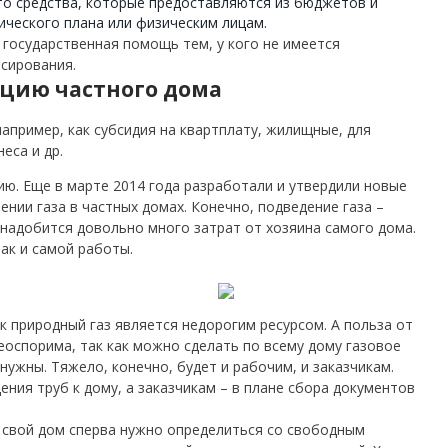
то средства, которые предоставляются из бюджетов и
ческого плана или физическим лицам.
а государственная помощь тем, у кого не имеется
сирования.
ацию частного дома
например, как субсидия на квартплату, жилищные, для
еса и др.
ию. Еще в марте 2014 года разработали и утвердили новые
нии газа в частных домах. Конечно, подведение газа –
онадобится довольно много затрат от хозяина самого дома.
ак и самой работы.
ак природный газ является недорогим ресурсом. А польза от
еоспорима, так как можно сделать по всему дому газовое
 нужны. Тяжело, конечно, будет и рабочим, и заказчикам.
ения труб к дому, а заказчикам – в плане сбора документов
 свой дом сперва нужно определиться со свободным